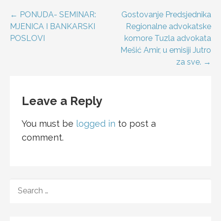
Post
← PONUDA- SEMINAR:
Gostovanje Predsjednika
MJENICA I BANKARSKI
Regionalne advokatske
navigation
POSLOVI
komore Tuzla advokata
Mešić Amir, u emisiji Jutro
za sve. →
Leave a Reply
You must be
logged in
to post a
comment.
SEARCH
FOR: