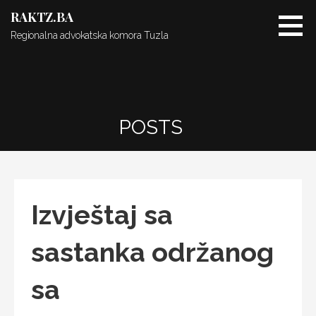
Skip
RAKTZ.BA
to
Regionalna advokatska komora Tuzla
content
POSTS
Izvještaj sa
sastanka održanog
sa