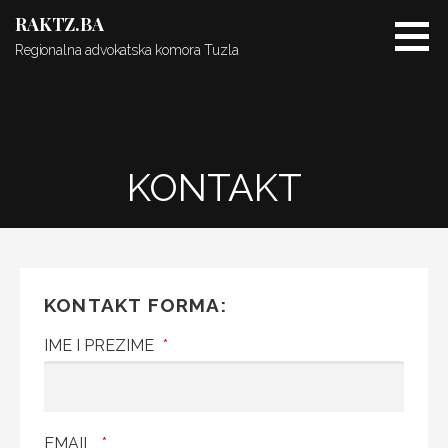
Skip
RAKTZ.BA
to
Regionalna advokatska komora Tuzla
content
KONTAKT
KONTAKT FORMA:
IME I PREZIME
*
EMAIL
*