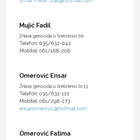
Email:
mesic_izet@hotmail.com
Mujić
Fadil
Žrtava genocida u Srebrenici bb
Telefon:
035/632-042
Mobitel:
061/168-206
Omerović
Ensar
Žrtava genocida u Srebrenici br.13
Telefon:
035/632-110
Mobitel:
061/298-273
ensaromerovic@hotmail.com
Omerović
Fatima