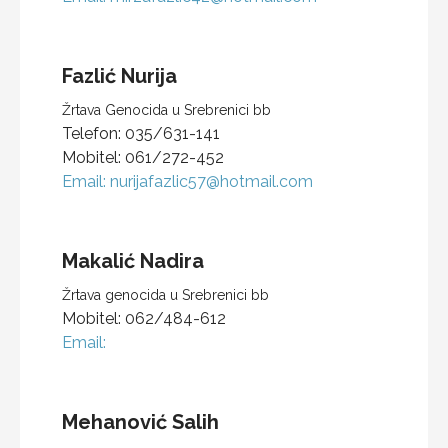
Fazlić
Nurija
Žrtava Genocida u Srebrenici bb
Telefon:
035/631-141
Mobitel:
061/272-452
Email:
nurijafazlic57@hotmail.com
Makalić
Nadira
Žrtava genocida u Srebrenici bb
Mobitel:
062/484-612
Email:
Mehanović
Salih