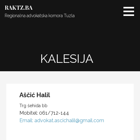
Skip
RAKTZ.BA
to
Regionalna advokatska komora Tuzla
content
KALESIJA
Aščić
Halil
Trg šehida bb
Mobitel:
061/712-144
Email:
advokat.ascichalil@gmail.com