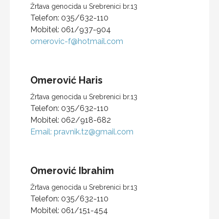
Žrtava genocida u Srebrenici br.13
Telefon:
035/632-110
Mobitel:
061/937-904
omerovic-f@hotmail.com
Omerović
Haris
Žrtava genocida u Srebrenici br.13
Telefon:
035/632-110
Mobitel:
062/918-682
Email:
pravnik.tz@gmail.com
Omerović
Ibrahim
Žrtava genocida u Srebrenici br.13
Telefon:
035/632-110
Mobitel:
061/151-454