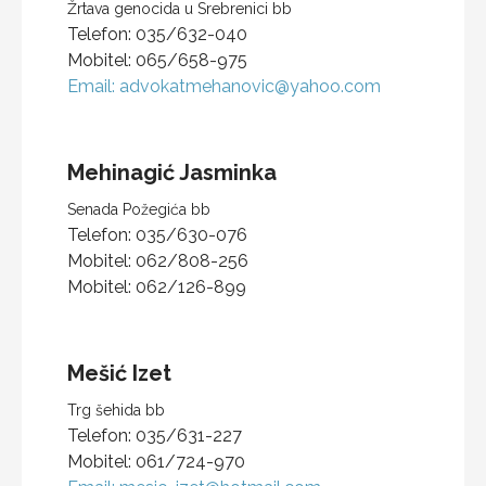
Žrtava genocida u Srebrenici bb
Telefon:
035/632-040
Mobitel:
065/658-975
Email:
advokatmehanovic@yahoo.com
Mehinagić
Jasminka
Senada Požegića bb
Telefon:
035/630-076
Mobitel:
062/808-256
Mobitel:
062/126-899
Mešić
Izet
Trg šehida bb
Telefon:
035/631-227
Mobitel:
061/724-970