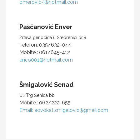
omerovic-i@hotmail.com
Paščanović
Enver
Žrtava genocida u Srebrenici br.8
Telefon:
035/632-044
Mobitel:
061/645-412
enco001@hotmail.com
Šmigalović
Senad
Ul. Trg Šehida bb
Mobitel:
062/222-655
Email:
advokat.smigalovic@gmail.com