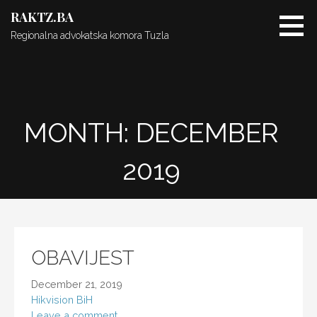
Skip
RAKTZ.BA
to
Regionalna advokatska komora Tuzla
content
MONTH: DECEMBER
2019
OBAVIJEST
December 21, 2019
Hikvision BiH
Leave a comment