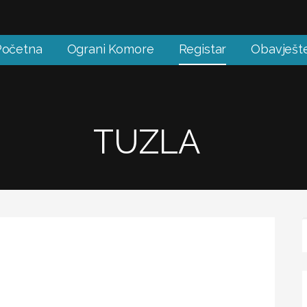
Početna
Ograni Komore
Registar
Obavješt
TUZLA