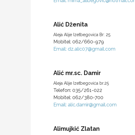
Email:
mirna_alibegovic@hotmail.c
Alić
Dženita
Aleja Alije Izetbegovića Br: 25
Mobitel:
062/660-979
Email:
dz.alic07@gmail.com
Alić
mr.sc. Damir
Aleja Alije Izetbegovića br.25
Telefon:
035/261-022
Mobitel:
062/380-700
Email:
alic.damir@gmail.com
Alimujkić
Zlatan