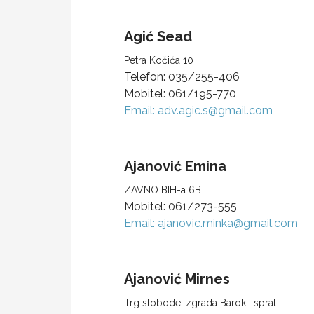
Agić
Sead
Petra Kočića 10
Telefon:
035/255-406
Mobitel:
061/195-770
Email:
adv.agic.s@gmail.com
Ajanović
Emina
ZAVNO BIH-a 6B
Mobitel:
061/273-555
Email:
ajanovic.minka@gmail.com
Ajanović
Mirnes
Trg slobode, zgrada Barok I sprat