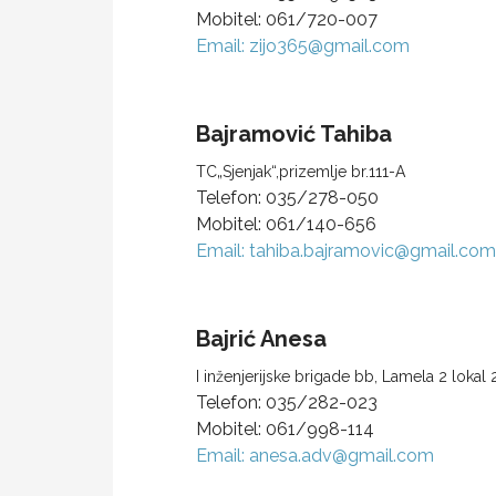
Mobitel:
061/720-007
Email:
zijo365@gmail.com
Bajramović
Tahiba
TC„Sjenjak“,prizemlje br.111-A
Telefon:
035/278-050
Mobitel:
061/140-656
Email:
tahiba.bajramovic@gmail.com
Bajrić
Anesa
I inženjerijske brigade bb, Lamela 2 lokal 2
Telefon:
035/282-023
Mobitel:
061/998-114
Email:
anesa.adv@gmail.com