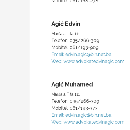
Mobitel:
061/168-278
Agić
Edvin
Maršala Tita 111
Telefon:
035/266-309
Mobitel:
061/193-909
Email:
edvin.agic@bih.net.ba
Web: www.advokatedvinagic.com
Agić
Muhamed
Maršala Tita 111
Telefon:
035/266-309
Mobitel:
061/143-373
Email:
edvin.agic@bih.net.ba
Web: www.advokatedvinagic.com