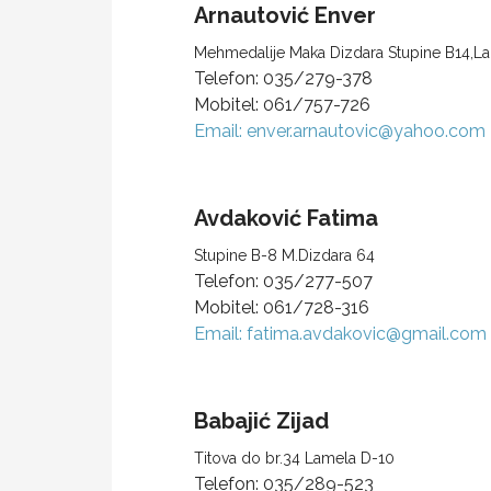
Arnautović
Enver
Mehmedalije Maka Dizdara Stupine B14,L
Telefon:
035/279-378
Mobitel:
061/757-726
Email:
enver.arnautovic@yahoo.com
Avdaković
Fatima
Stupine B-8 M.Dizdara 64
Telefon:
035/277-507
Mobitel:
061/728-316
Email:
fatima.avdakovic@gmail.com
Babajić
Zijad
Titova do br.34 Lamela D-10
Telefon:
035/289-523