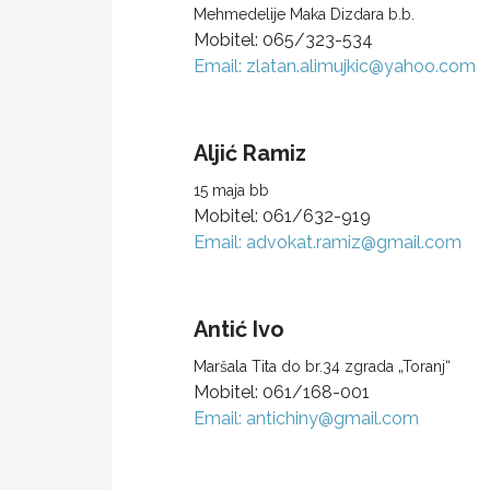
Mehmedelije Maka Dizdara b.b.
Mobitel:
065/323-534
Email:
zlatan.alimujkic@yahoo.com
Aljić
Ramiz
15 maja bb
Mobitel:
061/632-919
Email:
advokat.ramiz@gmail.com
Antić
Ivo
Maršala Tita do br.34 zgrada „Toranj“
Mobitel:
061/168-001
Email:
antichiny@gmail.com