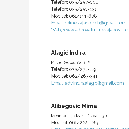
Telefon:
035/257-000
Telefon:
035/251-431
Mobitel:
061/151-808
Email:
mirnes.ajanovich@gmail.com
Web; www.advokatmirnesajanovic.
Alagić
Indira
Mirze Delibašića Br:2
Telefon:
035/271-119
Mobitel:
062/267-341
Email:
adv.indiraalagic@gmail.com
Alibegović
Mirna
Mehmedalije Maka Dizdara 30
Mobitel:
061/222-689