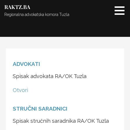
Skip
RAKTZ.BA
to
Regionalna advokatska komora Tuzla
content
ADVOKATI
Spisak advokata RA/OK Tuzla
Otvori
STRUČNI SARADNICI
Spisak stručnih saradnika RA/OK Tuzla