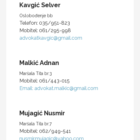
Kavgić
Selver
Oslobođenje bb
Telefon:
035/951-823
Mobitel:
061/295-998
advokatkavgic@gmail.com
Malkić
Adnan
Maršala Tita br.3
Mobitel:
061/443-015
Email:
advokat.malkic@gmail.com
Mujagić
Nusmir
Maršala Tita br.7
Mobitel:
062/949-541
nusmir.mujagic@yahoo.com