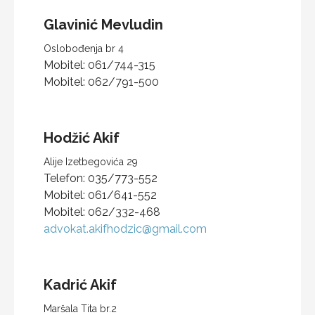
Glavinić
Mevludin
Oslobođenja br 4
Mobitel:
061/744-315
Mobitel:
062/791-500
Hodžić
Akif
Alije Izetbegovića 29
Telefon:
035/773-552
Mobitel:
061/641-552
Mobitel:
062/332-468
advokat.akifhodzic@gmail.com
Kadrić
Akif
Maršala Tita br.2