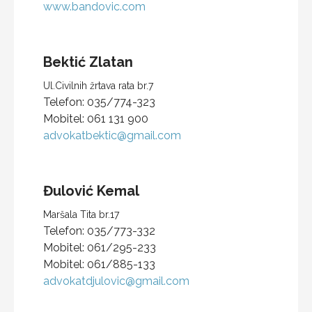
www.bandovic.com
Bektić
Zlatan
Ul.Civilnih žrtava rata br.7
Telefon:
035/774-323
Mobitel:
061 131 900
advokatbektic@gmail.com
Đulović
Kemal
Maršala Tita br.17
Telefon:
035/773-332
Mobitel:
061/295-233
Mobitel:
061/885-133
advokatdjulovic@gmail.com