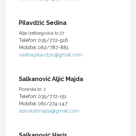
Pilavdžić
Sedina
Alije Izetbegovića br.27
Telefon:
035/772-916
Mobitel:
062/787-881
sedina.pilavdzic@gmail.com
Salkanović Aljić
Majda
Pionirska br. 2
Telefon:
035/772-151
Mobitel:
061/274-147
advokatmajda@gmail.com
Salkanović
Haris