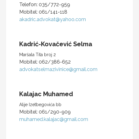
Telefon:
035/772-959
Mobitel:
061/141-118
akadric.advokat@yahoo.com
Kadrić-Kovačević
Selma
Maršala Tita broj 2
Mobitel:
062/386-652
advokatselmazivinice@gmail.com
Kalajac
Muhamed
Alije Izetbegovića bb
Mobitel:
061/290-909
muhamed.kalajac@gmail.com