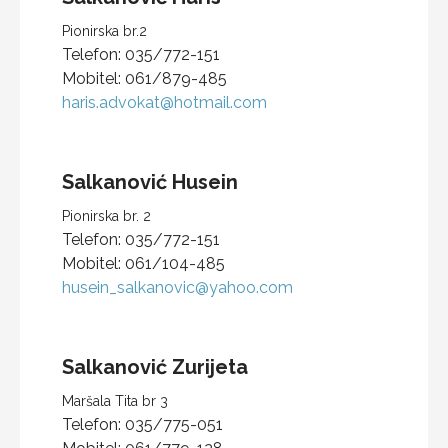
Pionirska br.2
Telefon:
035/772-151
Mobitel:
061/879-485
haris.advokat@hotmail.com
Salkanović
Husein
Pionirska br. 2
Telefon:
035/772-151
Mobitel:
061/104-485
husein_salkanovic@yahoo.com
Salkanović
Zurijeta
Maršala Tita br 3
Telefon:
035/775-051